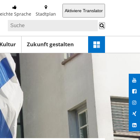
Aktiviere Translator
Leichte Sprache
Stadtplan
 Kultur
Zukunft gestalten
Schnellzugriff-
Menü
öffnen
You
Fac
Ins
Xin
Lin