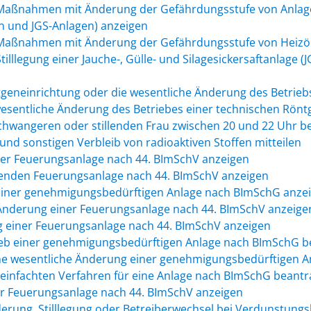
r Maßnahmen mit Änderung der Gefährdungsstufe von Anl
n und JGS-Anlagen) anzeigen
 Maßnahmen mit Änderung der Gefährdungsstufe von Heizö
illlegung einer Jauche-, Gülle- und Silagesickersaftanlage (
n
geneinrichtung oder die wesentliche Änderung des Betrieb
esentliche Änderung des Betriebes einer technischen Rön
chwangeren oder stillenden Frau zwischen 20 und 22 Uhr b
nd sonstigen Verbleib von radioaktiven Stoffen mitteilen
ner Feuerungsanlage nach 44. BImSchV anzeigen
henden Feuerungsanlage nach 44. BImSchV anzeigen
 einer genehmigungsbedürftigen Anlage nach BImSchG anze
 Änderung einer Feuerungsanlage nach 44. BImSchV anzeige
ng einer Feuerungsanlage nach 44. BImSchV anzeigen
rieb einer genehmigungsbedürftigen Anlage nach BImSchG 
ne wesentliche Änderung einer genehmigungsbedürftigen 
einfachten Verfahren für eine Anlage nach BImSchG beant
er Feuerungsanlage nach 44. BImSchV anzeigen
erung, Stilllegung oder Betreiberwechsel bei Verdunstung