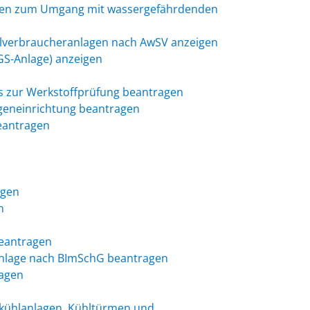
agen zum Umgang mit wassergefährdenden
lverbraucheranlagen nach AwSV anzeigen
JGS-Anlage) anzeigen
s zur Werkstoffprüfung beantragen
tgeneinrichtung beantragen
eantragen
igen
n
beantragen
Anlage nach BImSchG beantragen
ragen
skühlanlagen, Kühltürmen und