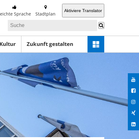
Aktiviere Translator
Leichte Sprache
Stadtplan
 Kultur
Zukunft gestalten
Schnellzugriff-
Menü
öffnen
You
Fac
Ins
Xin
Lin