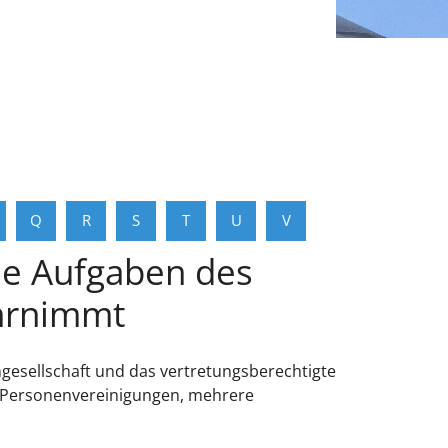
Q
R
S
T
U
V
die Aufgaben des
ahrnimmt
ngesellschaft und das vertretungsberechtigte
en Personenvereinigungen, mehrere