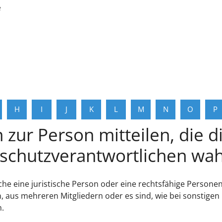
e
H
I
J
K
L
M
N
O
P
zur Person mitteilen, die 
nschutzverantwortlichen w
iche eine juristische Person oder eine rechtsfähige Persone
, aus mehreren Mitgliedern oder es sind, wie bei sonstig
.