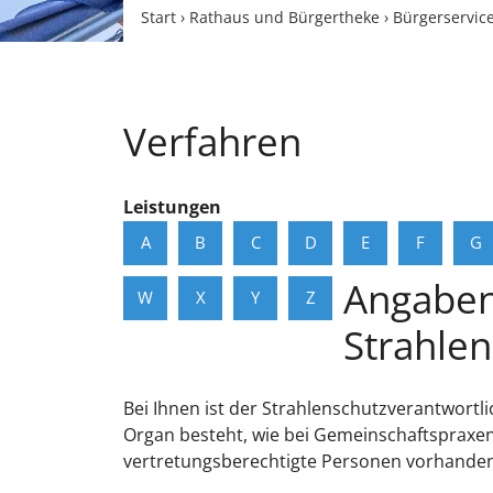
Start
›
Rathaus und Bürgertheke
›
Bürgerservic
Verfahren
Leistungen
A
B
C
D
E
F
G
Angaben 
W
X
Y
Z
Strahle
Bei Ihnen ist der Strahlenschutzverantwortl
Organ besteht, wie bei Gemeinschaftspraxen
vertretungsberechtigte Personen vorhanden