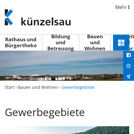
Mehr
www.kuenzelsau.de
(zur
Startseite)
Bildung
Bauen
Freizei
Rathaus und
und
und
und
Schnel
Bürgertheke
Betreuung
Wohnen
Kultur
You
Menü
öffne
Fac
Ins
Xin
Start
›
Bauen und Wohnen
›
Gewerbegebiete
Lin
Gewerbegebiete