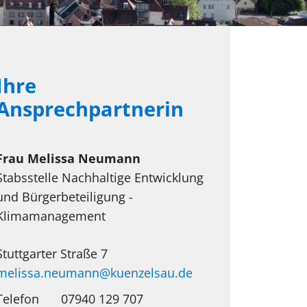
Ihre
Ansprechpartnerin
Frau
Melissa
Neumann
Stabsstelle Nachhaltige Entwicklung
und Bürgerbeteiligung -
Klimamanagement
Stuttgarter Straße 7
melissa.neumann@kuenzelsau.de
Telefon
07940 129 707