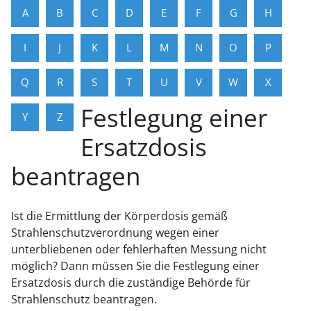
A
B
C
D
E
F
G
H
I
J
K
L
M
N
O
P
Q
R
S
T
U
V
W
X
Festlegung einer
Y
Z
Ersatzdosis
beantragen
Ist die Ermittlung der Körperdosis gemäß
Strahlenschutzverordnung wegen einer
unterbliebenen oder fehlerhaften Messung nicht
möglich? Dann müssen Sie die Festlegung einer
Ersatzdosis durch die zuständige Behörde für
Strahlenschutz beantragen.