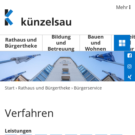
Mehr
www.kuenzelsau.de
(zur
Startseite)
Bildung
Bauen
Freizei
Rathaus und
und
und
und
Schnel
Bürgertheke
Betreuung
Wohnen
Kultur
You
Menü
öffne
Fac
Ins
Xin
Start
›
Rathaus und Bürgertheke
›
Bürgerservice
Lin
Verfahren
Leistungen