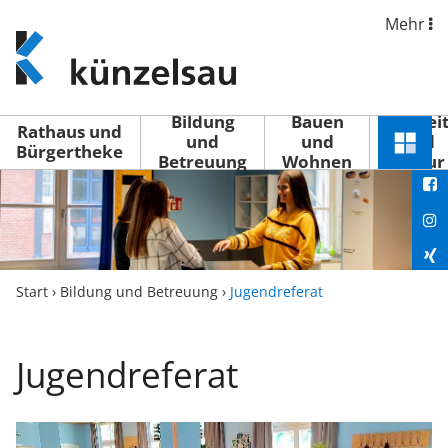
Mehr
www.kuenzelsau.de
(zur
Startseite)
Bildung
Bauen
Freizei
Rathaus und
und
und
und
Schnel
Bürgertheke
Betreuung
Wohnen
Kultur
You
Menü
öffne
Fac
Ins
Xin
Start
›
Bildung und Betreuung
›
Jugendreferat
Lin
Jugendreferat