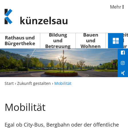
Mehr
www.kuenzelsau.de
(zur
Startseite)
Bildung
Bauen
Freizei
Rathaus und
und
und
und
Schnel
Bürgertheke
Betreuung
Wohnen
Kultur
You
Menü
öffne
Fac
Ins
Xin
Start
›
Zukunft gestalten
›
Mobilität
Lin
Mobilität
Egal ob City-Bus, Bergbahn oder der öffentliche