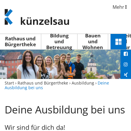
Mehr
www.kuenzelsau.de
(zur
Startseite)
Bildung
Bauen
Freizei
Rathaus und
und
und
und
Schnel
Bürgertheke
Betreuung
Wohnen
Kultur
You
Menü
öffne
Fac
Ins
Xin
Start
›
Rathaus und Bürgertheke
›
Ausbildung
›
Deine
Ausbildung bei uns
Lin
Deine Ausbildung bei uns
Wir sind für dich da!