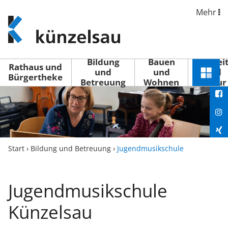
Mehr
www.kuenzelsau.de
(zur
Startseite)
Bildung
Bauen
Freizei
Rathaus und
und
und
und
Schnel
Bürgertheke
Betreuung
Wohnen
Kultur
You
Menü
öffne
Fac
Ins
Xin
Start
›
Bildung und Betreuung
›
Jugendmusikschule
Lin
Jugendmusikschule
Künzelsau