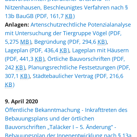
Nitzenhausen, Beschleunigtes Verfahren nach §
13b BauGB
(PDF, 161,7
KB
)
Anlagen:
Artenschutzrechtliche Potenzialanalyse
mit Untersuchung der Tiergruppe Vögel
(PDF,
5,275
MB
)
,
Begründung
(PDF, 294,6
KB
)
,
Lageplan
(PDF, 436,4
KB
)
,
Lageplan mit Häusern
(PDF, 441,3
KB
)
,
Örtliche Bauvorschriften
(PDF,
242
KB
)
,
Planungsrechtliche Festsetzungen
(PDF,
307,1
KB
)
,
Städtebaulicher Vertrag
(PDF, 216,6
KB
)
9. April 2020
Öffentliche Bekanntmachung - Inkrafttreten des
Bebauungsplans und der örtlichen
Bauvorschriften „Taläcker I – 5. Änderung“ -
Bebauungsplan der Innenentwicklung nach § 13a