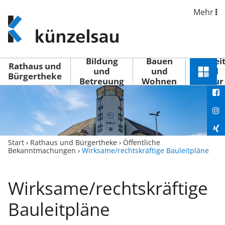
Mehr
www.kuenzelsau.de
(zur
Startseite)
Bildung
Bauen
Freizei
Rathaus und
und
und
und
Schnel
Bürgertheke
Betreuung
Wohnen
Kultur
You
Menü
öffne
Fac
Ins
Xin
Start
›
Rathaus und Bürgertheke
›
Öffentliche
Bekanntmachungen
›
Wirksame/rechtskräftige Bauleitpläne
Lin
Wirksame/rechtskräftige
Bauleitpläne