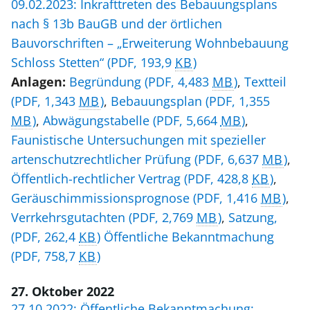
09.02.2023: Inkrafttreten des Bebauungsplans
nach § 13b BauGB und der örtlichen
Bauvorschriften – „Erweiterung Wohnbebauung
Schloss Stetten“
(PDF, 193,9
KB
)
Anlagen:
Begründung
(PDF, 4,483
MB
)
,
Textteil
(PDF, 1,343
MB
)
,
Bebauungsplan
(PDF, 1,355
MB
)
,
Abwägungstabelle
(PDF, 5,664
MB
)
,
Faunistische Untersuchungen mit spezieller
artenschutzrechtlicher Prüfung
(PDF, 6,637
MB
)
,
Öffentlich-rechtlicher Vertrag
(PDF, 428,8
KB
)
,
Geräuschimmissionsprognose
(PDF, 1,416
MB
)
,
Verrkehrsgutachten
(PDF, 2,769
MB
)
,
Satzung,
(PDF, 262,4
KB
)
Öffentliche Bekanntmachung
(PDF, 758,7
KB
)
27. Oktober 2022
27.10.2022: Öffentliche Bekanntmachung: