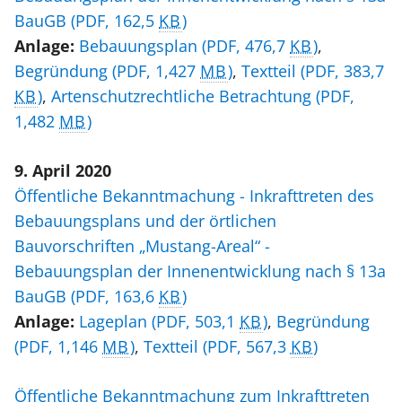
BauGB
(PDF, 162,5
KB
)
Anlage:
Bebauungsplan
(PDF, 476,7
KB
)
,
Begründung
(PDF, 1,427
MB
)
,
Textteil
(PDF, 383,7
KB
)
,
Artenschutzrechtliche Betrachtung
(PDF,
1,482
MB
)
9. April 2020
Öffentliche Bekanntmachung - Inkrafttreten des
Bebauungsplans und der örtlichen
Bauvorschriften „Mustang-Areal“ -
Bebauungsplan der Innenentwicklung nach § 13a
BauGB
(PDF, 163,6
KB
)
Anlage:
Lageplan
(PDF, 503,1
KB
)
,
Begründung
(PDF, 1,146
MB
)
,
Textteil
(PDF, 567,3
KB
)
Öffentliche Bekanntmachung zum Inkrafttreten