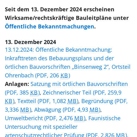
Seit dem 13. Dezember 2024 erscheinen
Wirksame/rechtskräftige Bauleitpläne unter
Öffentliche Bekanntmachungen
.
13. Dezember 2024
13.12.2024: Öffentliche Bekanntmachung:
Inkrafttreten des Bebauungsplans und der
örtlichen Bauvorschriften „Binsenweg 2“, Ortsteil
Ohrenbach
(PDF, 206
KB
)
Anlagen:
Satzung mit örtlichen Bauvorschriften
(PDF, 385
KB
)
,
Zeichnerischer Teil
(PDF, 259,9
KB
)
,
Textteil
(PDF, 1,082
MB
)
,
Begründung
(PDF,
3,336
MB
)
,
Abwägung
(PDF, 4,93
MB
)
,
Umweltbericht
(PDF, 2,476
MB
)
,
Faunistische
Untersuchung mit spezieller
artenschutzrechtlicher Prüfung
(PDF, 2,826
MB
)
,