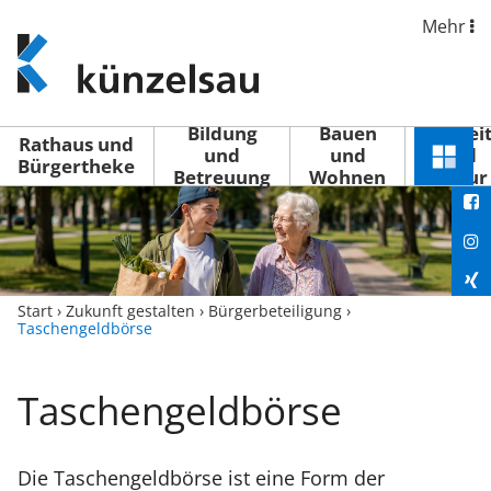
Mehr
www.kuenzelsau.de
(zur
Startseite)
Bildung
Bauen
Freizei
Rathaus und
und
und
und
Schnel
Bürgertheke
Betreuung
Wohnen
Kultur
You
Menü
öffne
Fac
Ins
Xin
Start
›
Zukunft gestalten
›
Bürgerbeteiligung
›
Taschengeldbörse
Lin
Taschengeldbörse
Die Taschengeldbörse ist eine Form der