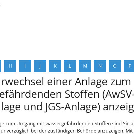
e
H
I
J
K
L
M
N
O
P
erwechsel einer Anlage zu
efährdenden Stoffen (AwSV-
lage und JGS-Anlage) anzei
e zum Umgang mit wassergefährdenden Stoffen sind Sie als
l unverzüglich bei der zuständigen Behörde anzuzeigen. Mit