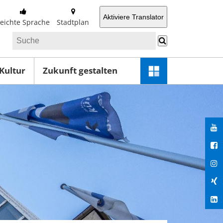
Aktiviere Translator
Leichte Sprache
Stadtplan
 Kultur
Zukunft gestalten
Schnellzugriff-
Menü
öffnen
You
Fac
Ins
Xin
Lin