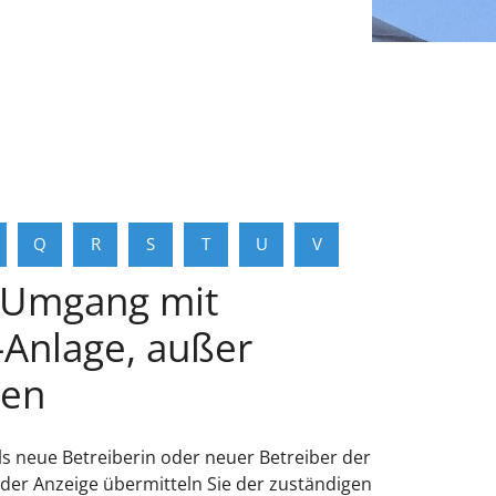
Q
R
S
T
U
V
m Umgang mit
Anlage, außer
gen
 neue Betreiberin oder neuer Betreiber der
 der Anzeige übermitteln Sie der zuständigen