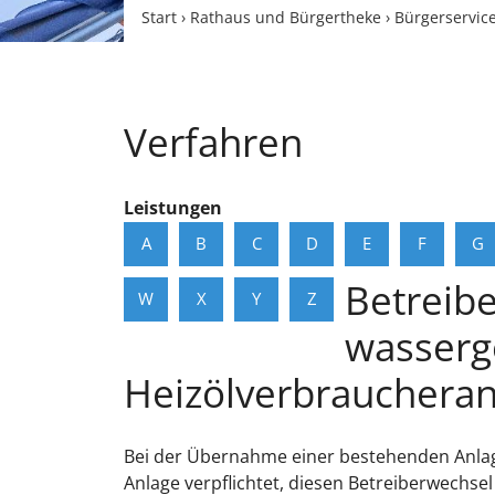
Start
›
Rathaus und Bürgertheke
›
Bürgerservic
Verfahren
Leistungen
A
B
C
D
E
F
G
Betreib
W
X
Y
Z
wasserg
Heizölverbraucheran
Bei der Übernahme einer bestehenden Anlag
Anlage verpflichtet, diesen Betreiberwechse