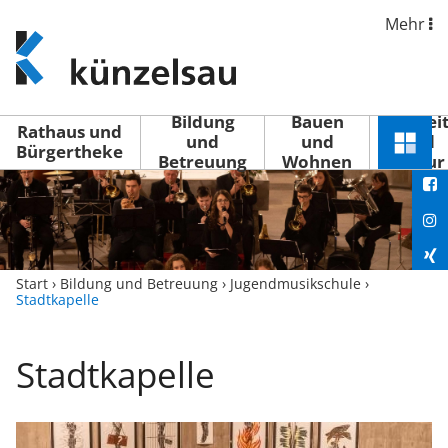
Mehr
www.kuenzelsau.de
(zur
Startseite)
Bildung
Bauen
Freizei
Rathaus und
und
und
und
Schnel
Bürgertheke
Betreuung
Wohnen
Kultur
You
Menü
öffne
Fac
Ins
Xin
Start
›
Bildung und Betreuung
›
Jugendmusikschule
›
Stadtkapelle
Lin
Stadtkapelle