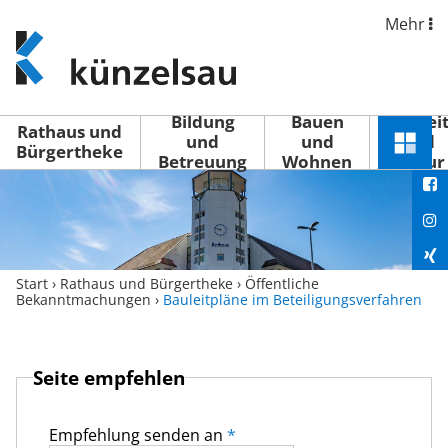
Mehr
www.kuenzelsau.de
(zur
Startseite)
Bildung
Bauen
Freizei
Rathaus und
und
und
und
Schnel
Bürgertheke
Betreuung
Wohnen
Kultur
You
Menü
öffne
Fac
Ins
Xin
Start
›
Rathaus und Bürgertheke
›
Öffentliche
Bekanntmachungen
›
Bauleitpläne im Beteiligungsverfahren
Lin
Seite empfehlen
Empfehlung senden an
*