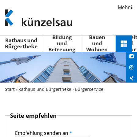
Mehr
www.kuenzelsau.de
(zur
Startseite)
Bildung
Bauen
Freizei
Rathaus und
und
und
und
Schnel
Bürgertheke
Betreuung
Wohnen
Kultur
You
Menü
öffne
Fac
Ins
Xin
Start
›
Rathaus und Bürgertheke
›
Bürgerservice
Lin
Seite empfehlen
Empfehlung senden an
*