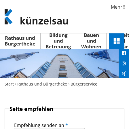
Mehr
www.kuenzelsau.de
(zur
Startseite)
Bildung
Bauen
Freizei
Rathaus und
und
und
und
Schnel
Bürgertheke
Betreuung
Wohnen
Kultur
You
Menü
öffne
Fac
Ins
Xin
Start
›
Rathaus und Bürgertheke
›
Bürgerservice
Lin
Seite empfehlen
Empfehlung senden an
*