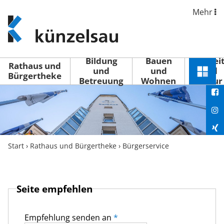
Mehr
www.kuenzelsau.de
(zur
Startseite)
Bildung
Bauen
Freizei
Rathaus und
und
und
und
Schnel
Bürgertheke
Betreuung
Wohnen
Kultur
You
Menü
öffne
Fac
Ins
Xin
Start
›
Rathaus und Bürgertheke
›
Bürgerservice
Lin
Seite empfehlen
Empfehlung senden an
*