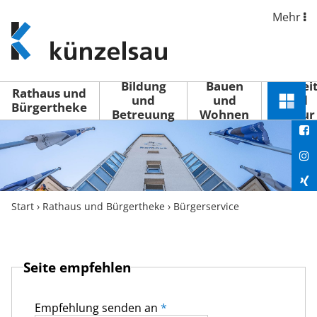
Mehr
www.kuenzelsau.de
(zur
Startseite)
Bildung
Bauen
Freizei
Rathaus und
und
und
und
Schnel
Bürgertheke
Betreuung
Wohnen
Kultur
You
Menü
öffne
Fac
Ins
Xin
Start
›
Rathaus und Bürgertheke
›
Bürgerservice
Lin
Seite empfehlen
Empfehlung senden an
*