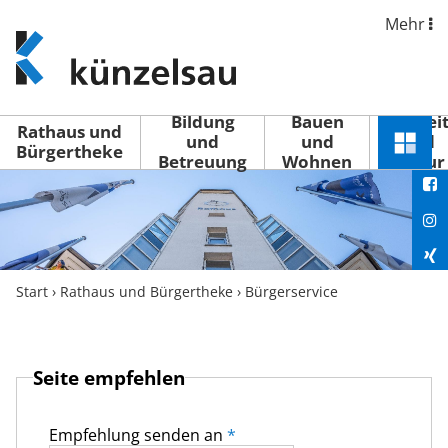
Mehr
www.kuenzelsau.de
(zur
Startseite)
Bildung
Bauen
Freizei
Rathaus und
und
und
und
Schnel
Bürgertheke
Betreuung
Wohnen
Kultur
You
Menü
öffne
Fac
Ins
Xin
Start
›
Rathaus und Bürgertheke
›
Bürgerservice
Lin
Seite empfehlen
Empfehlung senden an
*