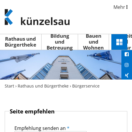
Mehr
www.kuenzelsau.de
(zur
Startseite)
Bildung
Bauen
Freizei
Rathaus und
und
und
und
Schnel
Bürgertheke
Betreuung
Wohnen
Kultur
You
Menü
öffne
Fac
Ins
Xin
Start
›
Rathaus und Bürgertheke
›
Bürgerservice
Lin
Seite empfehlen
Empfehlung senden an
*