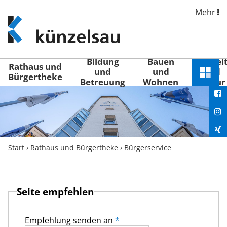
Mehr
www.kuenzelsau.de
(zur
Startseite)
Bildung
Bauen
Freizei
Rathaus und
und
und
und
Schnel
Bürgertheke
Betreuung
Wohnen
Kultur
You
Menü
öffne
Fac
Ins
Xin
Start
›
Rathaus und Bürgertheke
›
Bürgerservice
Lin
Seite empfehlen
Empfehlung senden an
*