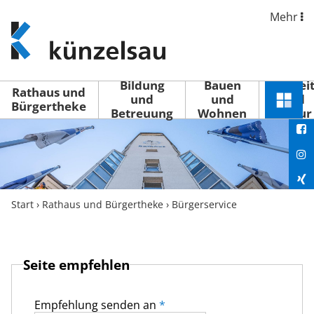
Mehr
www.kuenzelsau.de
(zur
Startseite)
Bildung
Bauen
Freizei
Rathaus und
und
und
und
Schnel
Bürgertheke
Betreuung
Wohnen
Kultur
You
Menü
öffne
Fac
Ins
Xin
Start
›
Rathaus und Bürgertheke
›
Bürgerservice
Lin
Seite empfehlen
Empfehlung senden an
*