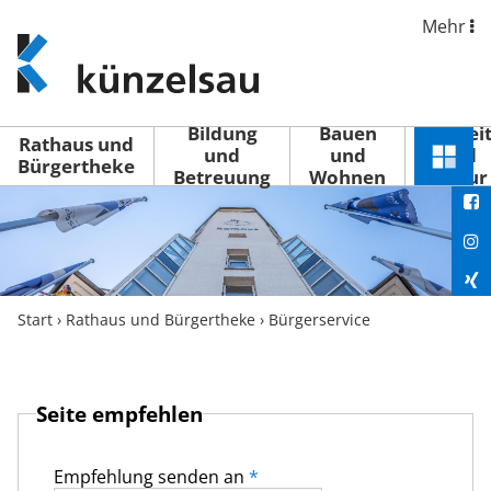
Mehr
www.kuenzelsau.de
(zur
Startseite)
Bildung
Bauen
Freizei
Rathaus und
und
und
und
Schnel
Bürgertheke
Betreuung
Wohnen
Kultur
You
Menü
öffne
Fac
Ins
Xin
Start
›
Rathaus und Bürgertheke
›
Bürgerservice
Lin
Seite empfehlen
Empfehlung senden an
*