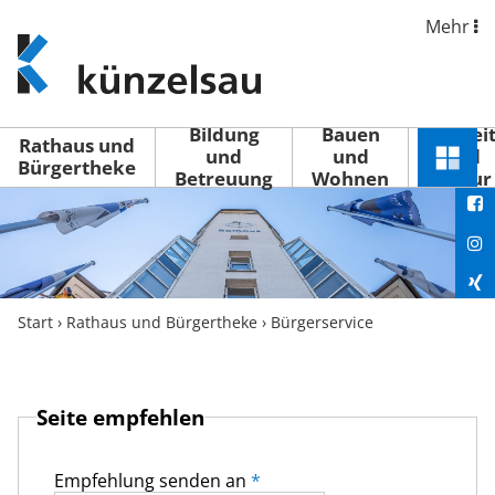
Mehr
www.kuenzelsau.de
(zur
Startseite)
Bildung
Bauen
Freizei
Rathaus und
und
und
und
Schnel
Bürgertheke
Betreuung
Wohnen
Kultur
You
Menü
öffne
Fac
Ins
Xin
Start
›
Rathaus und Bürgertheke
›
Bürgerservice
Lin
Seite empfehlen
Empfehlung senden an
*