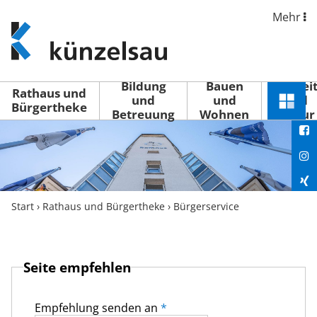
Mehr
www.kuenzelsau.de
(zur
Startseite)
Bildung
Bauen
Freizei
Rathaus und
und
und
und
Schnel
Bürgertheke
Betreuung
Wohnen
Kultur
You
Menü
öffne
Fac
Ins
Xin
Start
›
Rathaus und Bürgertheke
›
Bürgerservice
Lin
Seite empfehlen
Empfehlung senden an
*