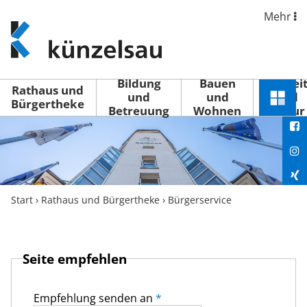
Mehr
www.kuenzelsau.de
(zur
Startseite)
Bildung
Bauen
Freizei
Rathaus und
und
und
und
Schnel
Bürgertheke
Betreuung
Wohnen
Kultur
You
Menü
öffne
Fac
Ins
Xin
Start
›
Rathaus und Bürgertheke
›
Bürgerservice
Lin
Seite empfehlen
Empfehlung senden an
*