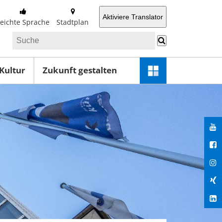
Aktiviere Translator
Leichte Sprache
Stadtplan
 Kultur
Zukunft gestalten
Schnellzugriff-
Menü
öffnen
You
Fac
Ins
Xin
Lin