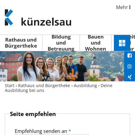
Mehr
www.kuenzelsau.de
(zur
Startseite)
Bildung
Bauen
Freizei
Rathaus und
und
und
und
Schnel
Bürgertheke
Betreuung
Wohnen
Kultur
You
Menü
öffne
Fac
Ins
Xin
Start
›
Rathaus und Bürgertheke
›
Ausbildung
›
Deine
Ausbildung bei uns
Lin
Seite empfehlen
Empfehlung senden an
*