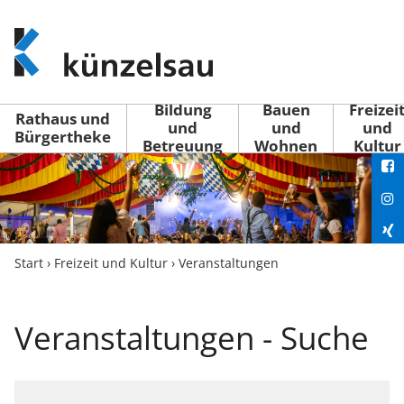
www.kuenzelsau.de
(zur
Startseite)
Bildung
Bauen
Freizei
Rathaus und
und
und
und
Bürgertheke
Betreuung
Wohnen
Kultur
You
Fac
Ins
Xin
Start
›
Freizeit und Kultur
›
Veranstaltungen
Lin
Veranstaltungen - Suche