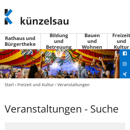
www.kuenzelsau.de
(zur
Startseite)
Bildung
Bauen
Freizei
Rathaus und
und
und
und
Bürgertheke
Betreuung
Wohnen
Kultur
You
Fac
Ins
Xin
Start
›
Freizeit und Kultur
›
Veranstaltungen
Lin
Veranstaltungen - Suche