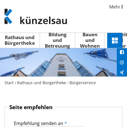
Mehr
www.kuenzelsau.de
(zur
Startseite)
Bildung
Bauen
Freizei
Rathaus und
und
und
und
Schnel
Bürgertheke
Betreuung
Wohnen
Kultur
You
Menü
öffne
Fac
Ins
Xin
Start
›
Rathaus und Bürgertheke
›
Bürgerservice
Lin
Seite empfehlen
Empfehlung senden an
*