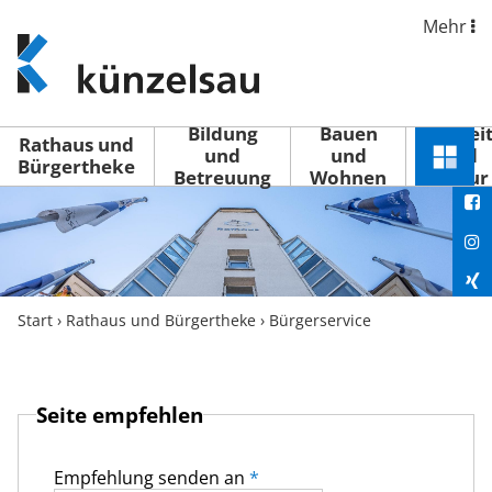
Mehr
www.kuenzelsau.de
(zur
Startseite)
Bildung
Bauen
Freizei
Rathaus und
und
und
und
Schnel
Bürgertheke
Betreuung
Wohnen
Kultur
You
Menü
öffne
Fac
Ins
Xin
Start
›
Rathaus und Bürgertheke
›
Bürgerservice
Lin
Seite empfehlen
Empfehlung senden an
*