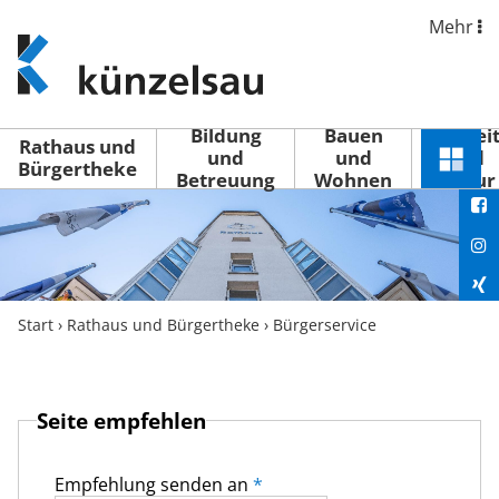
Mehr
www.kuenzelsau.de
(zur
Startseite)
Bildung
Bauen
Freizei
Rathaus und
und
und
und
Schnel
Bürgertheke
Betreuung
Wohnen
Kultur
You
Menü
öffne
Fac
Ins
Xin
Start
›
Rathaus und Bürgertheke
›
Bürgerservice
Lin
Seite empfehlen
Empfehlung senden an
*