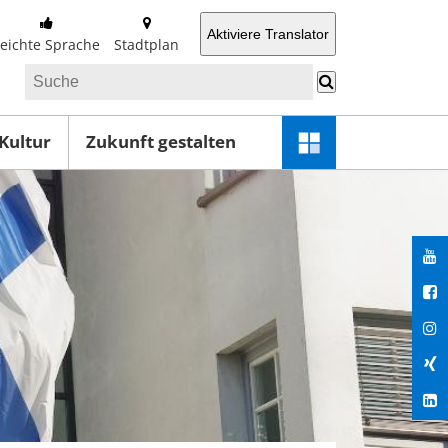
Aktiviere Translator
Leichte Sprache
Stadtplan
 Kultur
Zukunft gestalten
Schnellzugriff-
Menü
öffnen
You
Fac
Ins
Xin
Lin