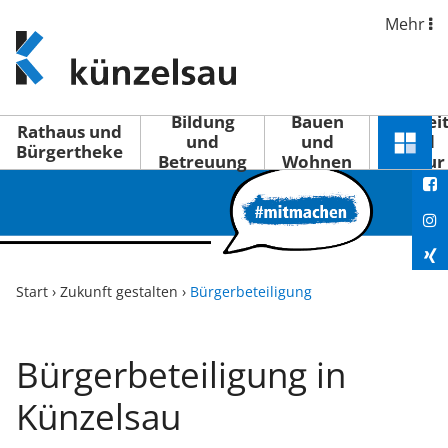
Mehr
www.kuenzelsau.de
(zur
Startseite)
Bildung
Bauen
Freizei
Rathaus und
und
und
und
Schnel
Bürgertheke
Betreuung
Wohnen
Kultur
You
Menü
öffne
Fac
Ins
Xin
Start
›
Zukunft gestalten
›
Bürgerbeteiligung
Lin
Bürgerbeteiligung in
Künzelsau