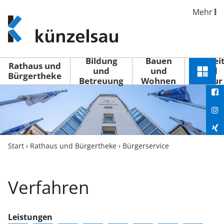
Mehr
www.kuenzelsau.de
(zur
Startseite)
Bildung
Bauen
Freizei
Rathaus und
und
und
und
Schnel
Bürgertheke
Betreuung
Wohnen
Kultur
You
Menü
öffne
Fac
Ins
Xin
Start
›
Rathaus und Bürgertheke
›
Bürgerservice
Lin
Verfahren
Leistungen