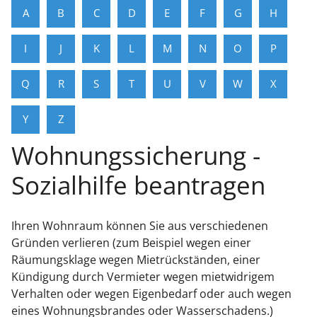
A
B
C
D
E
F
G
H
I
J
K
L
M
N
O
P
Q
R
S
T
U
V
W
X
Y
Z
Wohnungssicherung -
Sozialhilfe beantragen
Ihren Wohnraum können Sie aus verschiedenen
Gründen verlieren (zum Beispiel wegen einer
Räumungsklage wegen Mietrückständen, einer
Kündigung durch Vermieter wegen mietwidrigem
Verhalten oder wegen Eigenbedarf oder auch wegen
eines Wohnungsbrandes oder Wasserschadens.)