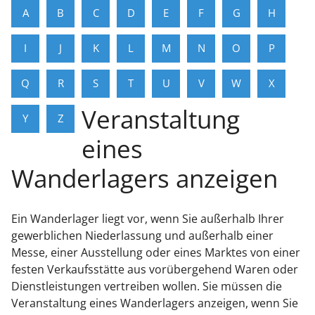
A
B
C
D
E
F
G
H
I
J
K
L
M
N
O
P
Q
R
S
T
U
V
W
X
Veranstaltung
Y
Z
eines
Wanderlagers anzeigen
Ein Wanderlager liegt vor, wenn Sie außerhalb Ihrer
gewerblichen Niederlassung und außerhalb einer
Messe, einer Ausstellung oder eines Marktes von einer
festen Verkaufsstätte aus vorübergehend Waren oder
Dienstleistungen vertreiben wollen. Sie müssen die
Veranstaltung eines Wanderlagers anzeigen, wenn Sie