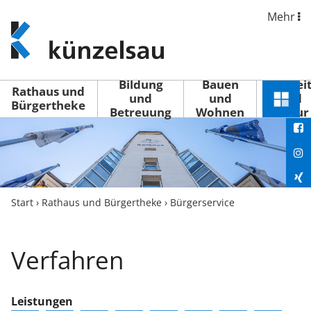
Mehr
www.kuenzelsau.de
(zur
Startseite)
Bildung
Bauen
Freizei
Rathaus und
und
und
und
Schnel
Bürgertheke
Betreuung
Wohnen
Kultur
You
Menü
öffne
Fac
Ins
Xin
Start
›
Rathaus und Bürgertheke
›
Bürgerservice
Lin
Verfahren
Leistungen