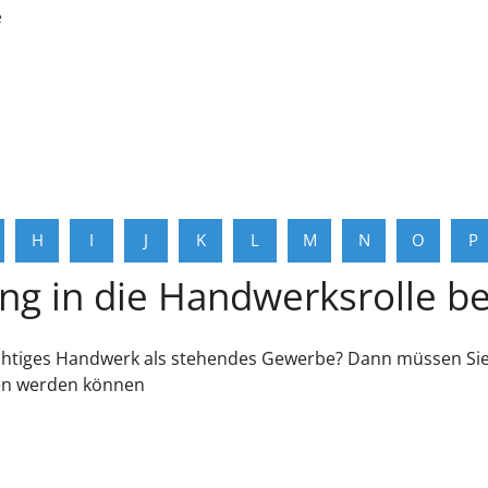
e
H
I
J
K
L
M
N
O
P
ung in die Handwerksrolle b
lichtiges Handwerk als stehendes Gewerbe? Dann müssen Sie
en werden können