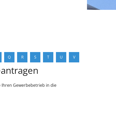
Q
R
S
T
U
V
eantragen
 Ihren Gewerbebetrieb in die