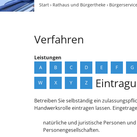
Start
›
Rathaus und Bürgertheke
›
Bürgerservic
Verfahren
Leistungen
A
B
C
D
E
F
G
Eintrag
W
X
Y
Z
Betreiben Sie selbständig ein zulassungspf
Handwerksrolle eintragen lassen.
Eingetrag
natürliche und juristische Personen und
Personengesellschaften.