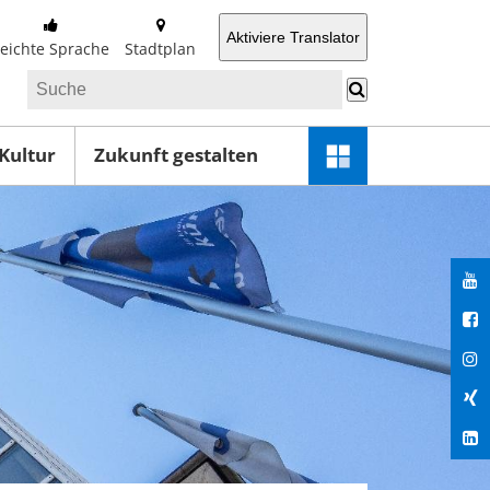
Aktiviere Translator
Leichte Sprache
Stadtplan
 Kultur
Zukunft gestalten
Schnellzugriff-
Menü
öffnen
You
Fac
Ins
Xin
Lin