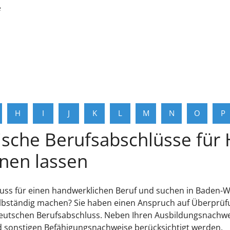
e
H
I
J
K
L
M
N
O
P
ische Berufsabschlüsse für
nen lassen
uss für einen handwerklichen Beruf und suchen in Baden-W
lbständig machen? Sie haben einen Anspruch auf Überprüfun
eutschen Berufsabschluss. Neben Ihren Ausbildungsnachwei
sonstigen Befähigungsnachweise berücksichtigt werden.