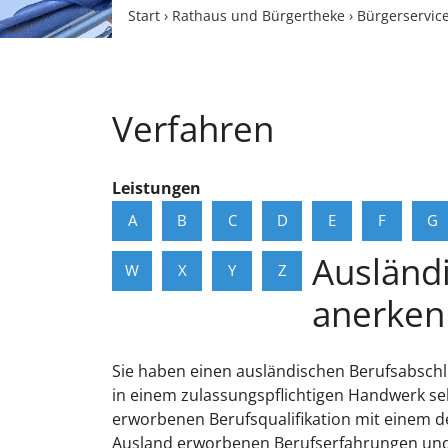
Start
›
Rathaus und Bürgertheke
›
Bürgerservic
Verfahren
Leistungen
A
B
C
D
E
F
G
Ausländ
W
X
Y
Z
anerken
Sie haben einen ausländischen Berufsabschl
in einem zulassungspflichtigen Handwerk se
erworbenen Berufsqualifikation mit einem d
Ausland erworbenen Berufserfahrungen und 