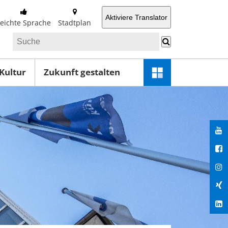
Aktiviere Translator
Leichte Sprache
Stadtplan
 Kultur
Zukunft gestalten
Schnellzugriff-
Menü
öffnen
You
Fac
Ins
Xin
Lin