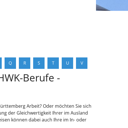
Q
R
S
T
U
V
 HWK-Berufe -
ürttemberg Arbeit? Oder möchten Sie sich
g der Gleichwertigkeit Ihrer im Ausland
sen können dabei auch Ihre im In- oder