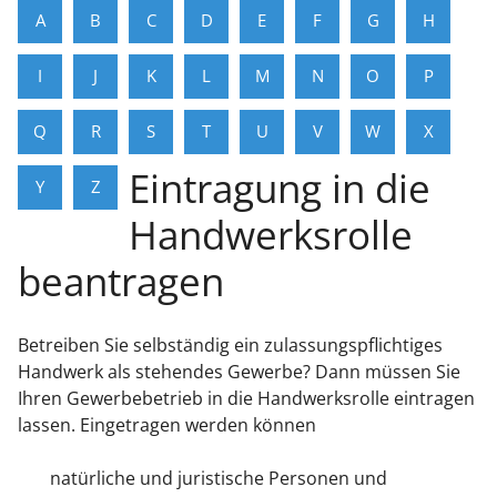
A
B
C
D
E
F
G
H
I
J
K
L
M
N
O
P
Q
R
S
T
U
V
W
X
Eintragung in die
Y
Z
Handwerksrolle
beantragen
Betreiben Sie selbständig ein zulassungspflichtiges
Handwerk als stehendes Gewerbe? Dann müssen Sie
Ihren Gewerbebetrieb in die Handwerksrolle eintragen
lassen.
Eingetragen werden können
natürliche und juristische Personen und