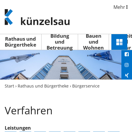
Mehr
www.kuenzelsau.de
(zur
Startseite)
Bildung
Bauen
Freizei
Rathaus und
und
und
und
Schnel
Bürgertheke
Betreuung
Wohnen
Kultur
You
Menü
öffne
Fac
Ins
Xin
Start
›
Rathaus und Bürgertheke
›
Bürgerservice
Lin
Verfahren
Leistungen