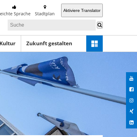
Aktiviere Translator
Leichte Sprache
Stadtplan
 Kultur
Zukunft gestalten
Schnellzugriff-
Menü
öffnen
You
Fac
Ins
Xin
Lin