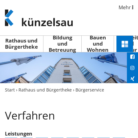
Mehr
www.kuenzelsau.de
(zur
Startseite)
Bildung
Bauen
Freizei
Rathaus und
und
und
und
Schnel
Bürgertheke
Betreuung
Wohnen
Kultur
You
Menü
öffne
Fac
Ins
Xin
Start
›
Rathaus und Bürgertheke
›
Bürgerservice
Lin
Verfahren
Leistungen