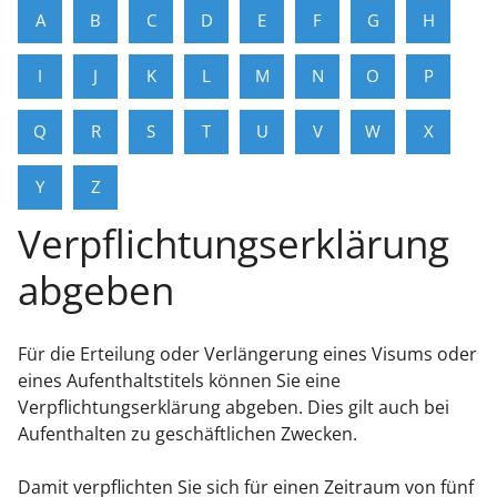
A
B
C
D
E
F
G
H
I
J
K
L
M
N
O
P
Q
R
S
T
U
V
W
X
Y
Z
Verpflichtungserklärung
abgeben
Für die Erteilung oder Verlängerung eines Visums oder
eines Aufenthaltstitels können Sie eine
Verpflichtungserklärung abgeben.
Dies gilt auch bei
Aufenthalten zu geschäftlichen Zwecken.
Damit verpflichten Sie sich für einen Zeitraum von fünf