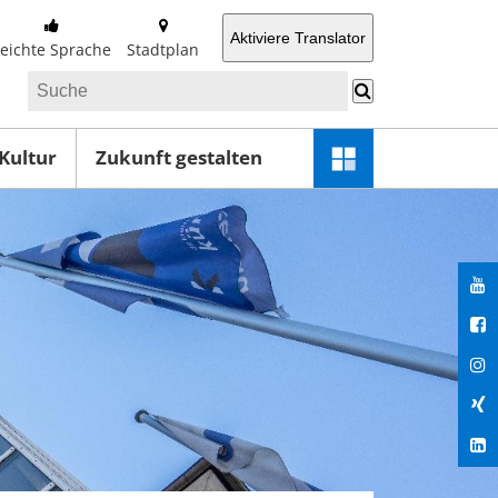
Aktiviere Translator
Leichte Sprache
Stadtplan
 Kultur
Zukunft gestalten
Schnellzugriff-
Menü
öffnen
You
Fac
Ins
Xin
Lin