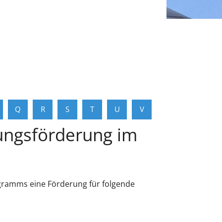
Q
R
S
T
U
V
ungsförderung im
amms eine Förderung für folgende