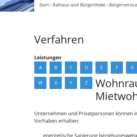
Start
›
Rathaus und Bürgertheke
›
Bürgerservic
Verfahren
Leistungen
A
B
C
D
E
F
G
Wohnrau
W
X
Y
Z
Mietwoh
Unternehmen und Privatpersonen können i
Vorhaben erhalten:
energetische Sanierung beziehungsweis