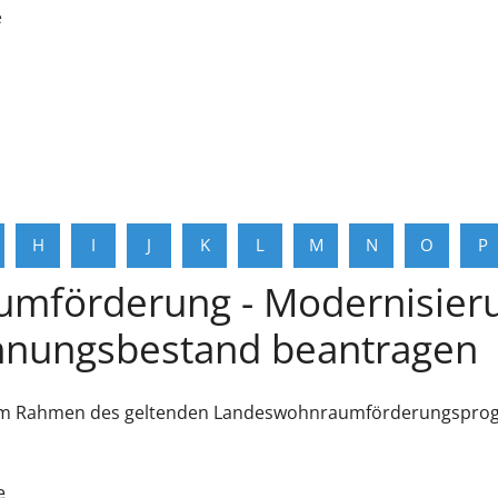
e
H
I
J
K
L
M
N
O
P
mförderung - Modernisier
nungsbestand beantragen
m Rahmen des geltenden Landeswohnraumförderungsprogr
e