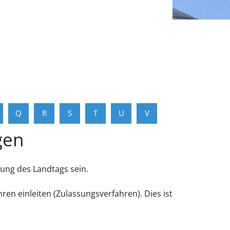
Q
R
S
T
U
V
gen
ung des Landtags sein.
n einleiten (Zulassungsverfahren). Dies ist