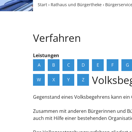
Start
›
Rathaus und Bürgertheke
›
Bürgerservic
Verfahren
Leistungen
A
B
C
D
E
F
G
Volksbe
W
X
Y
Z
Gegenstand eines Volksbegehrens kann ein G
Zusammen mit anderen Bürgerinnen und Bürge
auch mit Hilfe einer bestehenden Organisati