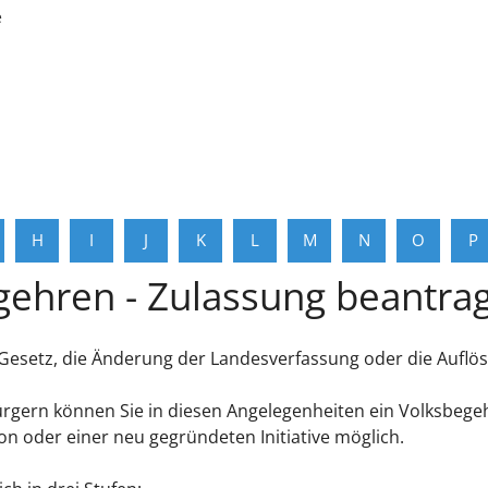
e
H
I
J
K
L
M
N
O
P
gehren - Zulassung beantra
esetz, die Änderung der Landesverfassung oder die Auflös
rn können Sie in diesen Angelegenheiten ein Volksbegehre
on oder einer neu gegründeten Initiative möglich.