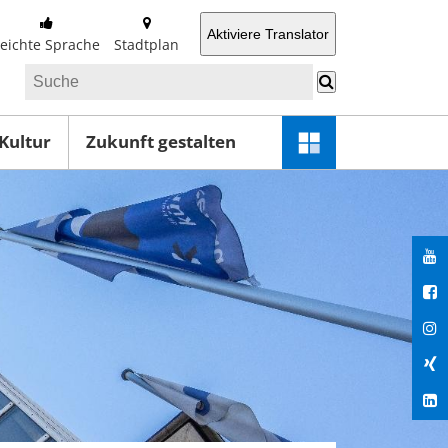
Aktiviere Translator
Leichte Sprache
Stadtplan
 Kultur
Zukunft gestalten
Schnellzugriff-
Menü
öffnen
You
Fac
Ins
Xin
Lin