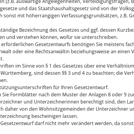
 (z.B. auswärtige Angelegenheiten, Verteidigungsfragen,
esetze und das Staatshaushaltsgesetz sind von der Volks
 sonst mit höherrangigen Verfassungsgrundsätzen, z.B. G
ständige Bezeichnung des Gesetzes und ggf. dessen Kurzbe
n und verstehen können, wofür sie unterschreiben.
s erforderlichen Gesetzentwurfs benötigen Sie meistens fa
nwalt oder eine Rechtsanwältin beziehungsweise an einen V
t.
riften im Sinne von § 1 des Gesetzes über eine Verhältnis
ürttemberg, sind dessen §§ 3 und 4 zu beachten; die Verhä
en.
tützungsunterschriften für Ihren Gesetzentwurf.
 Sie Formblätter nach dem Muster der Anlagen 8 oder 9 z
terzeichner und Unterzeichnerinnen berechtigt sind, den 
ch daher von den Wohnsitzgemeinden der Unterzeichner u
terzeichnung bescheinigen lassen.
 Gesetzentwurf darf nicht mehr verändert werden, da sonst