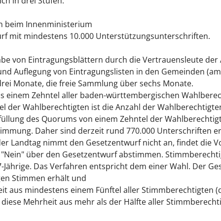
ch in drei Stufen:
n beim Innenministerium
urf mit mindestens 10.000 Unterstützungsunterschriften.
e von Eintragungsblättern durch die Vertrauensleute der 
 und Auflegung von Eintragungslisten in den Gemeinden (am
drei Monate, die freie Sammlung über sechs Monate.
einem Zehntel aller baden-württembergischen Wahlberecht
 der Wahlberechtigten ist die Anzahl der Wahlberechtigten
füllung des Quorums von einem Zehntel der Wahlberechtigte
immung. Daher sind derzeit rund 770.000 Unterschriften er
 der Landtag nimmt den Gesetzentwurf nicht an, findet die 
r "Nein" über den Gesetzentwurf abstimmen. Stimmberecht
7-Jährige. Das Verfahren entspricht dem einer Wahl. Der Ge
gen Stimmen erhält und
it aus mindestens einem Fünftel aller Stimmberechtigten (d
ese Mehrheit aus mehr als der Hälfte aller Stimmberechtigt