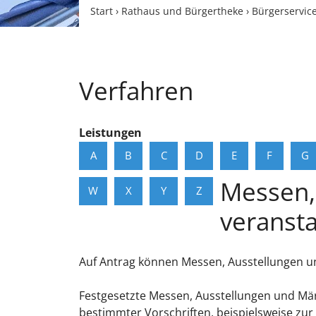
Start
›
Rathaus und Bürgertheke
›
Bürgerservic
Verfahren
Leistungen
A
B
C
D
E
F
G
Messen,
W
X
Y
Z
veransta
Auf Antrag können Messen, Ausstellungen u
Festgesetzte Messen, Ausstellungen und Mär
bestimmter Vorschriften, beispielsweise zur