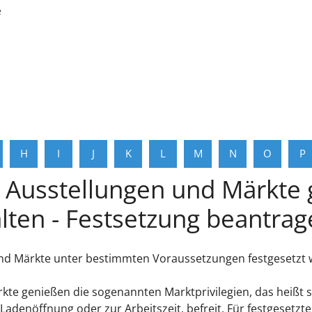
e
H
I
J
K
L
M
N
O
P
 Ausstellungen und Märkte 
lten - Festsetzung beantra
nd Märkte unter bestimmten Voraussetzungen festgesetzt 
kte genießen die sogenannten Marktprivilegien, das heißt 
 Ladenöffnung oder zur Arbeitszeit, befreit. Für festgeset