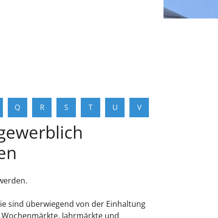
Q
R
S
T
U
V
gewerblich
gen
werden.
sie sind überwiegend von der Einhaltung
zte Wochenmärkte, Jahrmärkte und