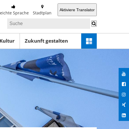
Aktiviere Translator
Leichte Sprache
Stadtplan
 Kultur
Zukunft gestalten
Schnellzugriff-
Menü
öffnen
You
Fac
Ins
Xin
Lin