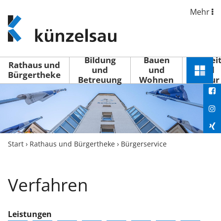
Mehr
www.kuenzelsau.de
(zur
Startseite)
Bildung
Bauen
Freizei
Rathaus und
und
und
und
Schnel
Bürgertheke
Betreuung
Wohnen
Kultur
You
Menü
öffne
Fac
Ins
Xin
Start
›
Rathaus und Bürgertheke
›
Bürgerservice
Lin
Verfahren
Leistungen