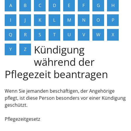
A
B
C
D
E
F
G
H
I
J
K
L
M
N
O
P
Q
R
S
T
U
V
W
X
Kündigung
Y
Z
während der
Pflegezeit beantragen
Wenn Sie jemanden beschäftigen, der Angehörige
pflegt, ist diese Person besonders vor einer Kündigung
geschützt.
Pflegezeitgesetz