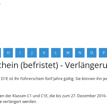
e
H
I
J
K
L
M
N
O
P
hein (befristet) - Verlänge
, D1E ist Ihr Führerschein fünf Jahre gültig. Sie können ihn j
 der Klassen C1 und C1E, die bis zum 27. Dezember 2016 ert
re verlängert werden.