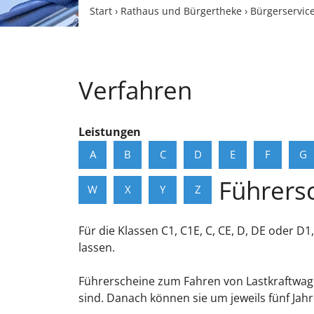
Start
›
Rathaus und Bürgertheke
›
Bürgerservic
Verfahren
Leistungen
A
B
C
D
E
F
G
Führersc
W
X
Y
Z
Für die Klassen C1, C1E, C, CE, D, DE oder D1
lassen.
Führerscheine zum Fahren von Lastkraftwagen
sind. Danach können sie um jeweils fünf Jah