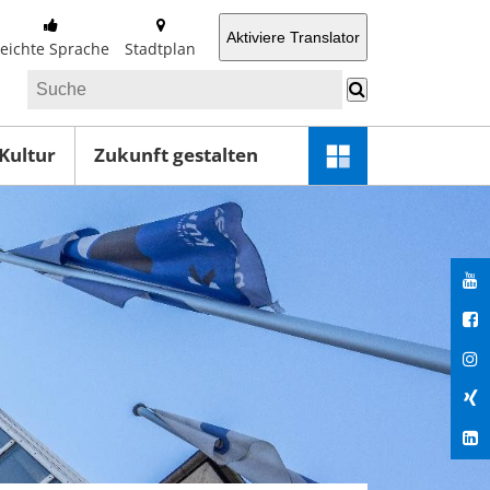
Aktiviere Translator
Leichte Sprache
Stadtplan
 Kultur
Zukunft gestalten
Schnellzugriff-
Menü
öffnen
You
Fac
Ins
Xin
Lin