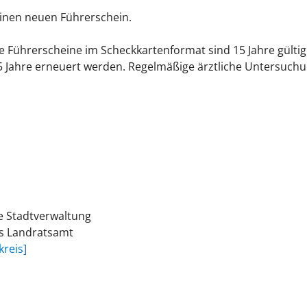
einen neuen Führe
r
schein.
Führerscheine im Scheckkartenformat sind 15 Jahre gültig. Die
 15 Jahre erneuert werden. Regelmäßige ärztliche Untersuch
e Stadtverwaltung
as Landratsamt
reis]