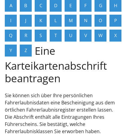
A
B
C
D
E
F
G
H
I
J
K
L
M
N
O
P
Q
R
S
T
U
V
W
X
Eine
Y
Z
Karteikartenabschrift
beantragen
Sie können sich über Ihre persönlichen
Fahrerlaubnisdaten
eine Bescheinigung aus dem
örtlichen Fahrerlaubnisregister
erstellen lassen.
Die Abschrift enthält alle Eintragungen Ihres
Führerscheins. Sie bestätigt, welche
Fahrerlaubnisklassen Sie erworben haben.