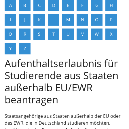
A
B
C
D
E
F
G
H
I
J
K
L
M
N
O
P
Q
R
S
T
U
V
W
X
Y
Z
Aufenthaltserlaubnis für
Studierende aus Staaten
außerhalb EU/EWR
beantragen
Staatsangehörige aus Staaten außerhalb der EU oder
des EWR, die in Deutschland studieren möchten,