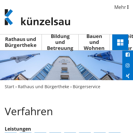
Mehr
www.kuenzelsau.de
(zur
Startseite)
Bildung
Bauen
Freizei
Rathaus und
und
und
und
Schnel
Bürgertheke
Betreuung
Wohnen
Kultur
You
Menü
öffne
Fac
Ins
Xin
Start
›
Rathaus und Bürgertheke
›
Bürgerservice
Lin
Verfahren
Leistungen