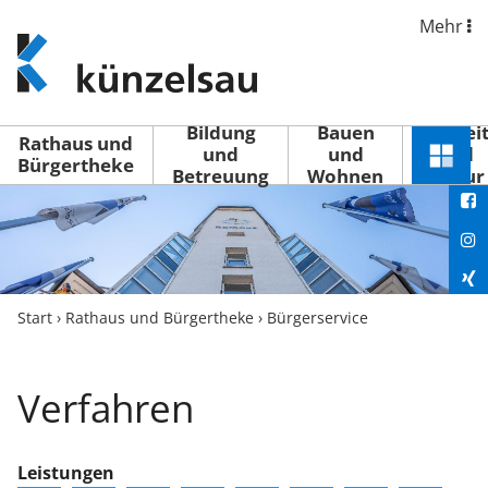
Mehr
www.kuenzelsau.de
(zur
Startseite)
Bildung
Bauen
Freizei
Rathaus und
und
und
und
Schnel
Bürgertheke
Betreuung
Wohnen
Kultur
You
Menü
öffne
Fac
Ins
Xin
Start
›
Rathaus und Bürgertheke
›
Bürgerservice
Lin
Verfahren
Leistungen