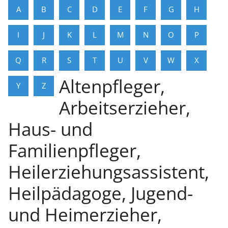
A
B
C
D
E
F
G
H
I
J
K
L
M
N
O
P
Q
R
S
T
U
V
W
X
Altenpfleger,
Y
Z
Arbeitserzieher,
Haus- und
Familienpfleger,
Heilerziehungsassistent,
Heilpädagoge, Jugend-
und Heimerzieher,